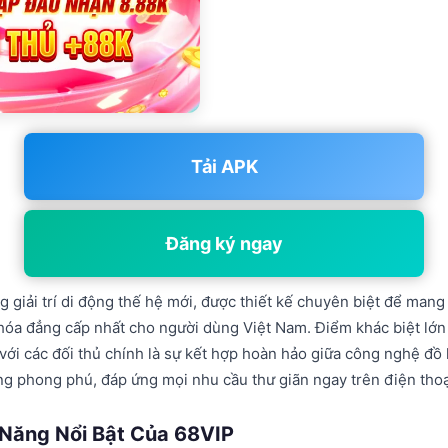
Tải APK
Đăng ký ngay
 giải trí di động thế hệ mới, được thiết kế chuyên biệt để mang 
óa đẳng cấp nhất cho người dùng Việt Nam. Điểm khác biệt lớn
với các đối thủ chính là sự kết hợp hoàn hảo giữa công nghệ đồ 
ng phong phú, đáp ứng mọi nhu cầu thư giãn ngay trên điện thoạ
Năng Nổi Bật Của 68VIP