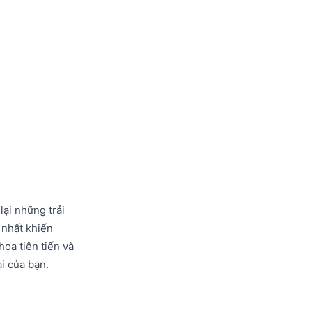
lại những trải
 nhất khiến
họa tiên tiến và
i của bạn.