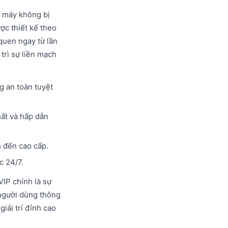
p máy không bị
ợc thiết kế theo
quen ngay từ lần
trì sự liền mạch
g an toàn tuyệt
hất và hấp dẫn
n đến cao cấp.
c 24/7.
VIP chính là sự
người dùng thông
giải trí đỉnh cao