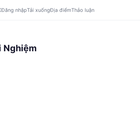
K
Đăng nhập
Tải xuống
Địa điểm
Thảo luận
ải Nghiệm