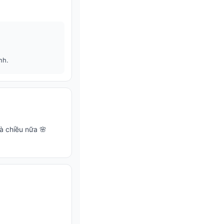
nh.
à chiều nữa 🌸