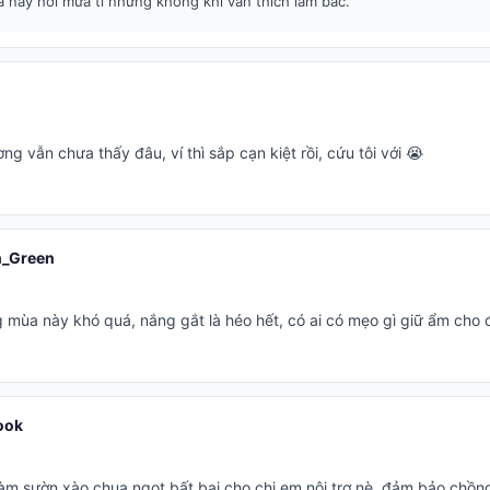
 này hơi mưa tí nhưng không khí vẫn thích lắm bác.
ng vẫn chưa thấy đâu, ví thì sắp cạn kiệt rồi, cứu tôi với 😭
_Green
 mùa này khó quá, nắng gắt là héo hết, có ai có mẹo gì giữ ẩm cho 
ook
àm sườn xào chua ngọt bất bại cho chị em nội trợ nè, đảm bảo chồng