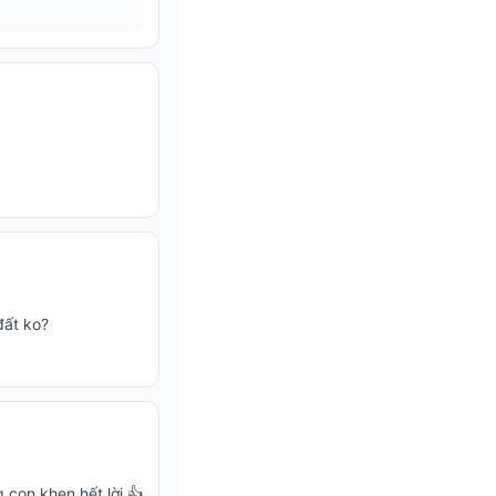
đất ko?
 con khen hết lời 👍