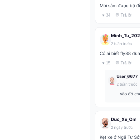
Mới sắm được bộ đồ
♥ 34
💬 Trả lời
Minh_Tu_20
2 tuần trước
Có ai biết fly88 d
♥ 15
💬 Trả lời
User_6677
2 tuần trước
Vào đó ché
Duc_Xe_Om
2 ngày trước
Kẹt xe ở Ngã Tư Sở