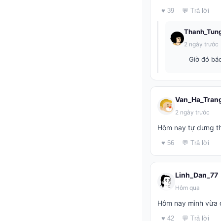
♥ 39
💬 Trả lời
Thanh_Tun
2 ngày trước
Giờ đó bác
Van_Ha_Tran
2 ngày trước
Hôm nay tự dưng th
♥ 56
💬 Trả lời
Linh_Dan_77
Hôm qua
Hôm nay mình vừa đ
♥ 42
💬 Trả lời