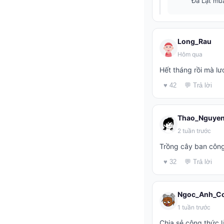
Đà Lạt mùa
Long_Rau
Hôm qua
Hết tháng rồi mà lươ
♥ 42
💬 Trả lời
Thao_Nguyen
2 tuần trước
Trồng cây ban công
♥ 32
💬 Trả lời
Ngoc_Anh_C
1 tuần trước
Chia sẻ công thức l