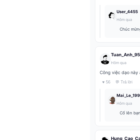
User_4455
Hôm qua
Chúc mừng
Tuan_Anh_95
Hôm qua
Công việc dạo này á
♥ 56
💬 Trả lời
Mai_Le_19
Hôm qua
Cố lên bạn
Hung_Cao_C