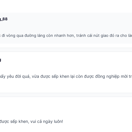
g_88
 đi vòng qua đường láng còn nhanh hơn, tránh cái nút giao đó ra cho là
g
ấy yêu đời quá, vừa được sếp khen lại còn được đồng nghiệp mời tr
ược sếp khen, vui cả ngày luôn!