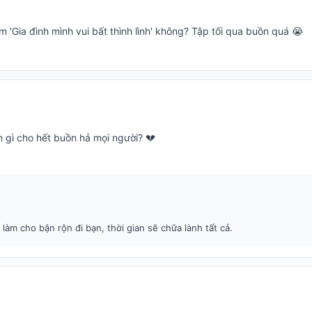
 'Gia đình mình vui bất thình lình' không? Tập tối qua buồn quá 😭
àm gì cho hết buồn hả mọi người? 💔
 làm cho bận rộn đi bạn, thời gian sẽ chữa lành tất cả.