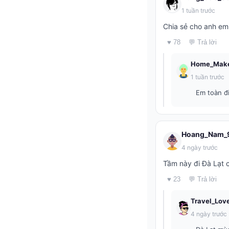
1 tuần trước
Chia sẻ cho anh em 
♥ 78
💬 Trả lời
Home_Mak
1 tuần trước
Em toàn đi
Hoang_Nam_
4 ngày trước
Tầm này đi Đà Lạt 
♥ 23
💬 Trả lời
Travel_Lov
4 ngày trước