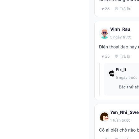
♥ 88
💬 Trả lời
Vinh_Rau
5 ngày trước
Điện thoại dạo này 
♥ 25
💬 Trả lời
Fix_It
5 ngày trước
Bác thử t
Yen_Nhi_Swe
1 tuần trước
Có ai biết chỗ nào