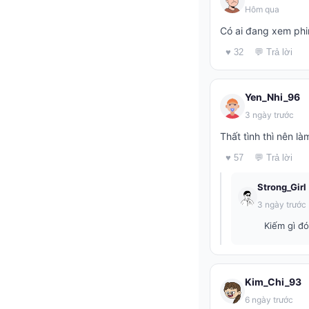
Hôm qua
Có ai đang xem phim
♥ 32
💬 Trả lời
Yen_Nhi_96
3 ngày trước
Thất tình thì nên l
♥ 57
💬 Trả lời
Strong_Girl
3 ngày trước
Kiếm gì đó
Kim_Chi_93
6 ngày trước